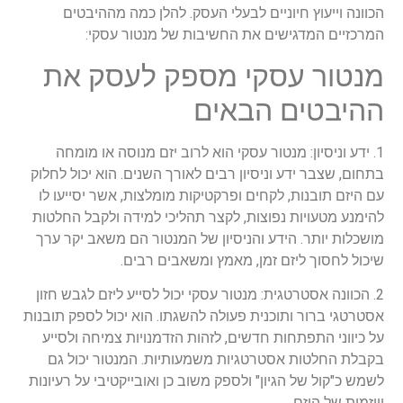
הכוונה וייעוץ חיוניים לבעלי העסק. להלן כמה מההיבטים
המרכזיים המדגישים את החשיבות של מנטור עסקי:
מנטור עסקי מספק לעסק את
ההיבטים הבאים
1. ידע וניסיון: מנטור עסקי הוא לרוב יזם מנוסה או מומחה
בתחום, שצבר ידע וניסיון רבים לאורך השנים. הוא יכול לחלוק
עם היזם תובנות, לקחים ופרקטיקות מומלצות, אשר יסייעו לו
להימנע מטעויות נפוצות, לקצר תהליכי למידה ולקבל החלטות
מושכלות יותר. הידע והניסיון של המנטור הם משאב יקר ערך
שיכול לחסוך ליזם זמן, מאמץ ומשאבים רבים.
2. הכוונה אסטרטגית: מנטור עסקי יכול לסייע ליזם לגבש חזון
אסטרטגי ברור ותוכנית פעולה להשגתו. הוא יכול לספק תובנות
על כיווני התפתחות חדשים, לזהות הזדמנויות צמיחה ולסייע
בקבלת החלטות אסטרטגיות משמעותיות. המנטור יכול גם
לשמש כ"קול של הגיון" ולספק משוב כן ואובייקטיבי על רעיונות
ויוזמות של היזם.