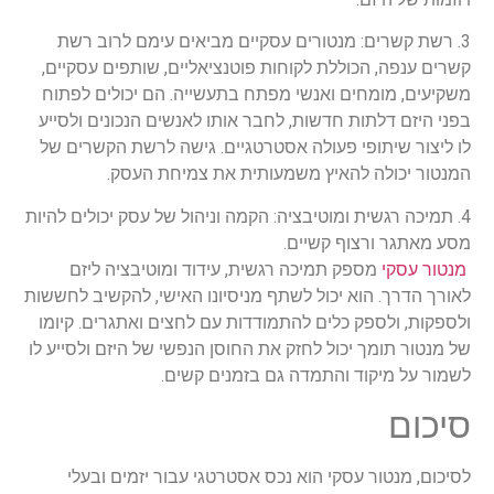
3. רשת קשרים: מנטורים עסקיים מביאים עימם לרוב רשת
קשרים ענפה, הכוללת לקוחות פוטנציאליים, שותפים עסקיים,
משקיעים, מומחים ואנשי מפתח בתעשייה. הם יכולים לפתוח
בפני היזם דלתות חדשות, לחבר אותו לאנשים הנכונים ולסייע
לו ליצור שיתופי פעולה אסטרטגיים. גישה לרשת הקשרים של
המנטור יכולה להאיץ משמעותית את צמיחת העסק.
4. תמיכה רגשית ומוטיבציה: הקמה וניהול של עסק יכולים להיות
מסע מאתגר ורצוף קשיים.
מנטור עסקי
מספק תמיכה רגשית, עידוד ומוטיבציה ליזם
לאורך הדרך. הוא יכול לשתף מניסיונו האישי, להקשיב לחששות
ולספקות, ולספק כלים להתמודדות עם לחצים ואתגרים. קיומו
של מנטור תומך יכול לחזק את החוסן הנפשי של היזם ולסייע לו
לשמור על מיקוד והתמדה גם בזמנים קשים.
סיכום
לסיכום, מנטור עסקי הוא נכס אסטרטגי עבור יזמים ובעלי