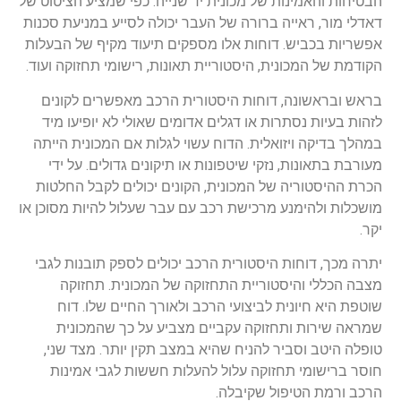
הבטיחות והאמינות של מכונית יד שנייה. כפי שמציע הציטוט של
דאדלי מור, ראייה ברורה של העבר יכולה לסייע במניעת סכנות
אפשריות בכביש. דוחות אלו מספקים תיעוד מקיף של הבעלות
הקודמת של המכונית, היסטוריית תאונות, רישומי תחזוקה ועוד.
בראש ובראשונה, דוחות היסטורית הרכב מאפשרים לקונים
לזהות בעיות נסתרות או דגלים אדומים שאולי לא יופיעו מיד
במהלך בדיקה ויזואלית. הדוח עשוי לגלות אם המכונית הייתה
מעורבת בתאונות, נזקי שיטפונות או תיקונים גדולים. על ידי
הכרת ההיסטוריה של המכונית, הקונים יכולים לקבל החלטות
מושכלות ולהימנע מרכישת רכב עם עבר שעלול להיות מסוכן או
יקר.
יתרה מכך, דוחות היסטורית הרכב יכולים לספק תובנות לגבי
מצבה הכללי והיסטוריית התחזוקה של המכונית. תחזוקה
שוטפת היא חיונית לביצועי הרכב ולאורך החיים שלו. דוח
שמראה שירות ותחזוקה עקביים מצביע על כך שהמכונית
טופלה היטב וסביר להניח שהיא במצב תקין יותר. מצד שני,
חוסר ברישומי תחזוקה עלול להעלות חששות לגבי אמינות
הרכב ורמת הטיפול שקיבלה.