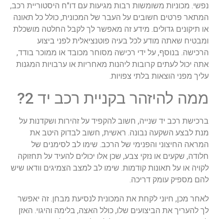
נפשי. מכוניות משומשות רבות מגיעות עם דו"ח היסטוריית רכב,
המתאר פרטים חשובים על העבר של המכונית, כולל כל תאונה
או תיקונים גדולים. מידע זה מאפשר לך לקבל החלטה מושכלת
ומבטיח שאתה מודע לכל בעיה פוטנציאלית לפני ביצוע
הרכישה. בנוסף, על ידי רכישה מסוחר מכובד או ממוכר בודד,
אתה יכול לעתים קרובות ליהנות מאחריות או ערבויות המגנות
עליך מפני הוצאות בלתי צפויות.
ממה להיזהר בקניית רכב יד 2?
ברכישת רכב יד שנייה, חשוב להקפיד על זהירות ושקדנות על
מנת לבצע השקעה נבונה. ראשית, חשוב לבדוק היטב את
המראה החיצוני והפנימי של הרכב. שימו לב לסימנים של
חלודה, שקעים או נזקי צבע, שכן אלו יכולים להעיד על תחזוקה
לקויה או על תאונות קודמות. שימו לב למצב הצמיגים וודאו שיש
להם מספיק עומק דריכה.
לאחר מכן, חיוני לקחת את המכונית לנסיעת מבחן. זה יאפשר
לך להעריך את הביצועים שלו, כולל האצה, בלימה והיגוי. האזן