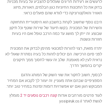
לרעשים או רעידות חריגים שעלולים להצביע על בעיות מכניות.
בדוק את כל התכונות החיוניות כגון הבלמים, האורות, מיזוג
האוויר והאלקטרוניקה כדי לוודא שהם פועלים כראוי.
היבט נוסף שחשוב לקחת בחשבון הוא היסטוריית התחזוקה
והשירות של המכונית. בקשו תיעוד של שירות שוטף וכל תיקון
שבוצע. זה ייתן לך מושג עד כמה הרכב טופל ואם היו בעיות
חוזרות ונשנות.
יתרה מזאת, רצוי להורות למכונאי מהימן לבדוק את המכונית
לפני סיום הרכישה. הם יכולים לזהות כל בעיה נסתרת שאולי לא
נראית לעין לא מאומנת. שלב זה עשוי לחסוך ממך תיקונים
יקרים בהמשך הדרך.
לבסוף, חשוב לחקור את שווי השוק של המותג והדגם
הספציפיים שבהם אתה מעוניין. זה יעזור לך לקבוע אם המחיר
המבוקש הוגן ואם יש אפשרויות דומות זמינות במחיר טוב יותר.
לעוד פרטים מורחבים אודות
קונה רכבים נוסעים יד 2
מומלץ
לגשת לאתר yosipiruk.co.il