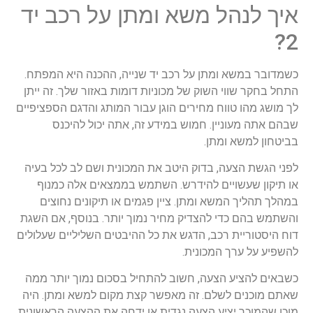
איך לנהל משא ומתן על רכב יד
2?
כשמדובר במשא ומתן על רכב יד שנייה, ההכנה היא המפתח.
התחל בחקר שווי השוק של מכוניות דומות באזור שלך. זה ייתן
לך מושג מהו טווח מחירים הוגן עבור המותג והדגם הספציפיים
שבהם אתה מעוניין. חמוש במידע זה, אתה יכול להיכנס
בביטחון למשא ומתן.
לפני הגשת הצעה, בדוק היטב את המכונית ושם לב לכל בעיה
או תיקון שעשויים להידרש. השתמש בממצאים אלה כמנוף
במהלך תהליך המשא ומתן. ציין פגמים או תיקונים נחוצים
והשתמש בהם כדי להצדיק מחיר נמוך יותר. בנוסף, אם השגת
דוח היסטוריית רכב, הדגש את כל ההיבטים השליליים שעלולים
להשפיע על ערך המכונית.
כשבאים להציע הצעה, חשוב להתחיל בסכום נמוך יותר ממה
שאתם מוכנים לשלם. זה מאפשר קצת מקום למשא ומתן. היה
מוכן שהמוכר יציע הצעה נגדית או ידחה את ההצעה הראשונית