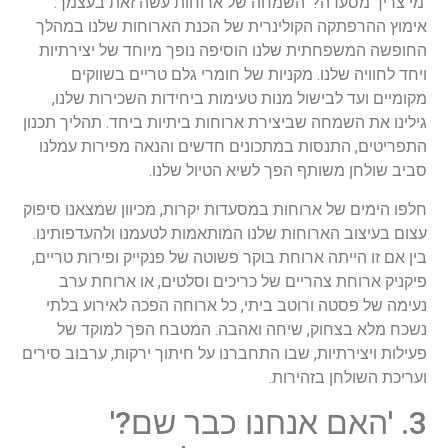
'מי צריך מסעדה?' השמחה של ארוחות עשה זאת בעצמך:
אימוץ ההרפתקה הקולינרית של הכנת הארוחות שלנו במהלך
החופשה המשפחתית שלנו הוסיפה נופך מיוחד של יצירתיות
ויחד לחוויה שלנו. מקניות של חומרי גלם טריים בשווקים
מקומיים ועד לבישול מנות טעימות ביחידות השכירות שלנו,
גילינו את השמחה שביצירת ארוחות ביתיות ביחד. תהליך תכנון
התפריטים, התנסות במתכונים חדשים והנאה מפירות עמלנו
סביב שולחן משותף הפך לשיא הטיול שלנו.
חלפו הימים של ארוחות במסעדות יקרות, מכיוון שמצאנו סיפוק
עצום בעיצוב הארוחות שלנו המותאמות לטעמנו ולהעדפותינו.
בין אם זו הייתה ארוחת בוקר פשוטה של פנקייק ופירות טריים,
פיקניק ארוחת צהריים של כריכים וסלטים, או ארוחת ערב
נעימה של פסטה ורוטב ביתי, כל ארוחה הפכה לאירוע בלתי
נשכח מלא בצחוק, שיחה ואהבה. המטבח הפך למוקד של
פעילות ויצירתיות, שבו התחברנו על חיתוך ירקות, ערבוב סירים
ועריכת השולחן בזהירות.
3. 'האם אנחנו כבר שם?'