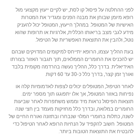
לפני ההחלטה על פיסול קו לסת, יש לקיים ייעוץ מקצועי מול
רופא מיומן שבוחן את מבנה הפנים ומגדיר את המטרות
האישיות של המטופל. במהלך הייעוץ, המטופל יכול להעניק
מידע לגבי מצב בריאותו הכללית, אלרגיות או תרופות שהוא
נוטל, ולהבין את התוצאות האפשריות של הטיפול.
בעת ההליך עצמו, הרופא יתייחס למיקומים המדויקים שבהם
יש להכניס את החומרים הממלאים, תוך תגבור האזור בצורתו
האידיאלית. בדרך כלל, ההליך נעשה בהרדמה מקומית בלבד
ואורך זמן קצר, בדרך כלל כ-30 עד 60 דקות.
לאחר הטיפול, המטופלים יכולים לצפות לאדמומיות קלה או
נפיחות באזור המטופל, אך אלו יתפוגגו תוך מספר ימים.
תוצאות הפיסול נראות מיד וממש משתפרות לאחר שביעות
החומרים במלואה, ובדרך כלל מחזיקות מעמד בין חצי שנה
לשנה, כתלות בחומרי המלוי שנבחרו ובתזונה ואורח החיים של
המטופל. חשוב להקפיד על הנחיות הרופא לאחר הטיפול כדי
להבטיח את התוצאות הטובות ביותר.