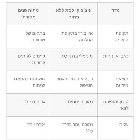
מדד
עיצוב קו לסת ללא
ניתוח פנים
ניתוח
מסורתי
תקופת
אין צורך בתקופת
בתחום של
החלמה
החלמה
שבועות
כאב ואי נוחות
מינימלי בדרך כלל
קיימים לעיתים
קרובות
תוצאות
כן, נראות מיד לאחר
משתנות בהתאם
מידיות
הטיפול
לניתוח
סיכון ותופעות
נמוכים יחסית
גבוהים יותר
לוואי
עלות
נמוכה יותר בדרך
יקרה יותר
כלל