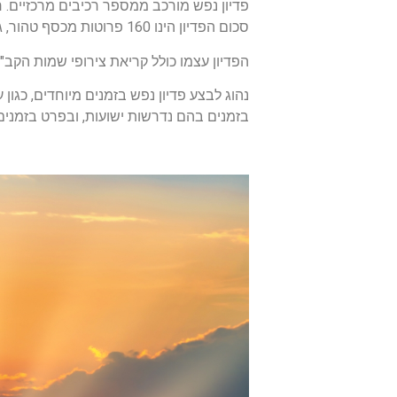
פדיון נפש מורכב ממספר רכיבים מרכזיים. ר
סכום הפדיון הינו 160 פרוטות מכסף טהור, גימטריה של המילים "צלם", "חסד" ו"עץ", המייצגות את ערכיו המרכזיים של הפדיון.
הפדיון
עצמו כולל קריאת צירופי שמות הקב"ה
נהוג לבצע פדיון נפש בזמנים מיוחדים, כגו
בזמנים בהם נדרשות ישועות, ובפרט בזמני