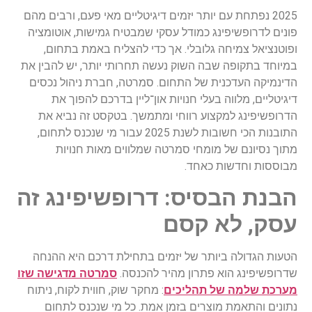
2025 נפתחת עם יותר יזמים דיגיטליים מאי פעם, ורבים מהם
פונים לדרופשיפינג כמודל עסקי שמבטיח גמישות, אוטומציה
ופוטנציאל צמיחה גלובלי. אך כדי להצליח באמת בתחום,
במיוחד בתקופה שבה השוק נעשה תחרותי יותר, יש להבין את
הדינמיקה העדכנית של התחום. סמרטה, חברת ניהול נכסים
דיגיטליים, מלווה בעלי חנויות און־ליין בדרכם להפוך את
הדרופשיפינג למקצוע רווחי ומתמשך. בטקסט זה נביא את
התובנות הכי חשובות לשנת 2025 עבור מי שנכנס לתחום,
מתוך נסיונם של מומחי סמרטה שמלווים מאות חנויות
מבוססות וחדשות כאחד.
הבנת הבסיס: דרופשיפינג זה
עסק, לא קסם
הטעות הגדולה ביותר של יזמים בתחילת דרכם היא ההנחה
שדרופשיפינג הוא פתרון מהיר להכנסה.
סמרטה מדגישה שזו
מערכת שלמה של תהליכים
: מחקר שוק, חווית לקוח, ניתוח
נתונים והתאמת מוצרים בזמן אמת. כל מי שנכנס לתחום