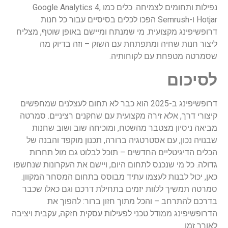
נפילות ותחומים לצמיחה. כלים כמו Google Analytics 4,
Hotjar ו-Semrush הפכו לכלים בסיסיים עבור כל חנות
דרופשיפינג מקצועית. מי שמנתח ומיישם באופן שוטף, מצליח
ליצור חנות שחיה ומתפתחת עם השוק – וזה בדיוק מה
שסמרטה מטפחת עם לקוחותיה.
לסיכום
דרופשיפינג ב-2025 הוא כבר לא תחום לעצלנים שמחפשים
קיצורי דרך, אלא זירה מקצועית עם שחקנים רציניים. סמרטה
מביאה ניסיון מצטבר מהשטח, ומוכיחה שוב ושוב שחנות
שבנויה נכון, עם אסטרטגיה ברורה, תכנון מוקפד והבנה של
הכלים הדיגיטליים החדשים – תוכל לבלוט גם מול תחרות
גדולה. כל מי שנכנס לתחום היום, ויישם את העקרונות שנחשפו
כאן, יכול לבנות לעצמו עתיד מבוסס בתחום המסחר המקוון.
סמרטה תמשיך ללוות יזמים בתחילת דרכם וגם כאלו שכבר
בדרכם להתרחב – והכל מתוך חזון ברור: להפוך את
הדרופשיפינג ממודל טכני לפעילות עסקית חזקה, עקבית ויציבה
לאורך זמן.