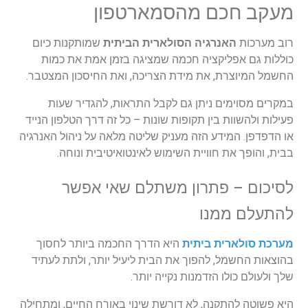
מעקב
חכם
מהסמארטפון
רוב
מערכות
האנרגיה
הסולארית
הביתית
שמותקנות
כיום
כוללות
גם
אפליקציה
חכמה
שמציגה
בזמן
אמת
את
כמות
החשמל
המיוצרת
,
את
מידת
הצריכה
,
ואת
החיסכון
המצטבר
.
במקרים
מסוימים
ניתן
גם
לקבל
התראות
,
להגדיר
שעות
פעילות
ולהשוות
בין
תקופות
שונות
–
כל
זה
דרך
הטלפון
הנייד
או
הדפדפן
.
המידע
הזה
מעניק
שליטה
מלאה
על
ניהול
האנרגיה
בבית
,
והופך
את
חוויית
השימוש
לאינטואיטיבית
ונוחה
.
לסיכום
–
פתרון
משתלם
שאי
אפשר
להתעלם
ממנו
מערכת
סולארית
ביתית
היא
הדרך
החכמה
ביותר
לחסוך
בהוצאות
החשמל
,
להפוך
את
הבית
ליעיל
יותר
,
ולתת
לעתיד
שלך
ולעולם
כולו
הזדמנות
נקייה
יותר
.
היא
פשוטה
להתקנה
,
לא
דורשת
שינוי
באורח
החיים
,
ומתחילה