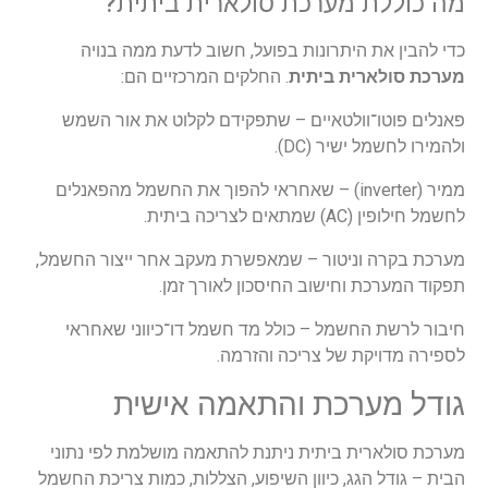
מה
כוללת
מערכת
סולארית
ביתית
?
כדי
להבין
את
היתרונות
בפועל
,
חשוב
לדעת
ממה
בנויה
מערכת
סולארית
ביתית
.
החלקים
המרכזיים
הם
:
פאנלים
פוטו
־
וולטאיים
–
שתפקידם
לקלוט
את
אור
השמש
ולהמירו
לחשמל
ישיר
(
DC
).
ממיר
(
inverter
) –
שאחראי
להפוך
את
החשמל
מהפאנלים
לחשמל
חילופין
(
AC
)
שמתאים
לצריכה
ביתית
.
מערכת
בקרה
וניטור
–
שמאפשרת
מעקב
אחר
ייצור
החשמל
,
תפקוד
המערכת
וחישוב
החיסכון
לאורך
זמן
.
חיבור
לרשת
החשמל
–
כולל
מד
חשמל
דו
־
כיווני
שאחראי
לספירה
מדויקת
של
צריכה
והזרמה
.
גודל
מערכת
והתאמה
אישית
מערכת
סולארית
ביתית
ניתנת
להתאמה
מושלמת
לפי
נתוני
הבית
–
גודל
הגג
,
כיוון
השיפוע
,
הצללות
,
כמות
צריכת
החשמל