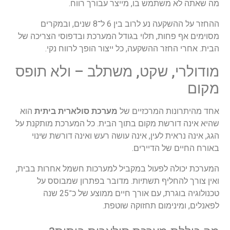
מה
שאתה
לא
משתמש
בו
,
מייצר
עבורך
רווח
.
ההחזר
על
ההשקעה
נע
לרוב
בין
6
ל
־8
שנים
,
ובמקרים
מסוימים
אף
פחות
,
תלוי
בגודל
המערכת
ובדפוסי
הצריכה
של
הבית
.
אחרי
החזר
ההשקעה
,
כל
ייצור
הופך
לרווח
נקי
.
מודולרי
,
שקט
,
משתלב
–
ולא
תופס
מקום
אחד
מהיתרונות
המרכזיים
של
מערכת
סולארית
ביתית
הוא
שהיא
אינה
דורשת
מקום
בתוך
הבית
.
כל
המערכת
מותקנת
על
הגג
,
אינה
נראית
לעין
,
אינה
עושה
רעש
ואינה
דורשת
שינוי
באורח
החיים
של
הדיירים
.
המערכת
יכולה
לפעול
במקביל
למערכות
חשמל
אחרות
בבית
,
ואין
צורך
להחליף
תשתיות
.
מדובר
בפתרון
שמבוסס
על
טכנולוגיה
בוגרת
,
עם
אורך
חיים
ממוצע
של
כ
־25
שנה
לפאנלים
,
ומינימום
תחזוקה
שוטפת
.