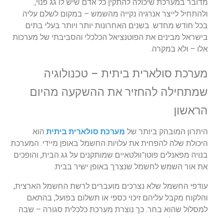
מדובר
במערכת
שיכולה
להתקין
כל
אדם
שיש
לו
גג
פנוי
,
ולהתחיל
לייצר
אנרגיה
נקייה
מהשמש
–
במקום
לשלם
עליה
בכל
חודש
מחדש
.
בשנים
האחרונות
יותר
ויותר
בעלי
בתים
בישראל
מבינים
את
הפוטנציאל
הכלכלי
והסביבתי
של
מערכות
אלו
–
ולא
במקרה
.
מערכת
סולארית
ביתית
–
טכנולוגיה
שמתחילה
להחזיר
את
ההשקעה
מהיום
הראשון
היתרון
המובהק
ביותר
של
מערכת
סולארית
ביתית
הוא
היכולת
שלה
להפחית
את
עלויות
החשמל
באופן
מיידי
.
המערכת
בנויה
מפאנלים
פוטו
־
וולטאיים
שמותקנים
על
גג
הבית
,
והופכים
את
אור
השמש
לחשמל
שנצרך
באופן
ישיר
בבית
.
עודפי
החשמל
שלא
נצרכים
מועברים
לרשת
החשמל
הארצית
,
והלקוח
מקבל
עליהם
זיכוי
כספי
או
תשלום
בפועל
,
בהתאם
למסלול
שהוא
בחר
.
כך
נוצרת
מערכת
כלכלית
סגורה
–
שבה