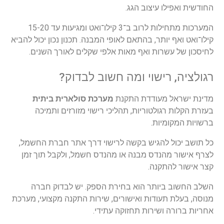
החודשית
ואפילו
עיצוב
הגג
.
המערכות
מתחילות
לרוב
ב
־3
קילו
־
ואט
ומגיעות
עד
15-20
קילו
־
ואט
ואף
יותר
,
בהתאם
לאופי
המבנה
.
תכנון
נכון
יכול
להביא
לחיסכון
של
עשרות
ואף
מאות
אלפי
שקלים
לאורך
השנים
.
רגולציה
,
רישוי
ומה
חשוב
לבדוק
?
מדינת
ישראל
מעודדת
התקנת
מערכת
סולארית
ביתית
בעזרת
הקלות
רגולטוריות
,
תהליכי
רישוי
מזורזים
ותמיכה
ברשויות
המקומיות
.
כל
תושב
יכול
להגיש
בקשה
לרישוי
דרך
אתר
חברת
החשמל
,
לצרף
אישור
מהנדס
מבנה
או
מהנדס
חשמל
,
ולקבל
תוך
זמן
קצר
אישור
להתקנה
.
השלב
החשוב
ביותר
הוא
בחירת
הספק
.
יש
לבדוק
חברה
מנוסה
,
בעלת
תעודות
ואישורים
,
שירות
התקנה
מקצועי
,
מערכת
אחריות
ברורה
ושירות
תחזוקה
עתידי
.