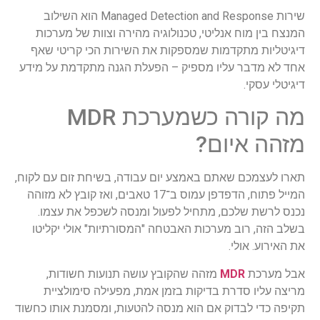
שירות Managed Detection and Response הוא השילוב
המנצח בין מוח אנליטי, טכנולוגיה מהירה וצוות של מערכות
דיגיטליות מתקדמות שמספקות את השירות הכי קריטי שאף
אחד לא מדבר עליו מספיק – הפעלת הגנה מתקדמת על מידע
דיגיטלי עסקי.
מה קורה כשמערכת MDR
מזהה איום?
תארו לעצמכם שאתם באמצע יום עבודה, בשיחת זום עם לקוח,
המייל פתוח, הדפדפן עמוס ב־17 טאבים, ואז קובץ לא מזוהה
נכנס לרשת שלכם, מתחיל לפעול ומנסה לשכפל את עצמו.
בשלב הזה, רוב מערכות האבטחה "המסורתיות" אולי יקליטו
את האירוע. אולי.
אבל מערכת
MDR
מזהה שהקובץ עושה תנועות חשודות,
מריצה עליו סדרת בדיקות בזמן אמת, מפעילה סימולציית
תקיפה כדי לבדוק אם הוא מנסה להטעות, ומסמנת אותו כחשוד