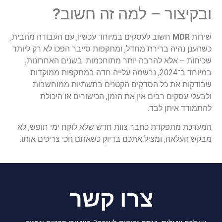
ובקיצור – למה זה חשוב?
שירות
MDR
חשוב לעסקים במיוחד עכשיו, עם העבודה מהבית,
כשהענן נהיה ברירת מחדל, ומתקפות סייבר הפכו לא רק ליותר
שכיחות – אלא להרבה יותר מתוחכמות. בשנים האחרונות,
במיוחד ב־2024, נרשמה עלייה חדה במתקפות ממוקדות
שבודקות את כל הסדקים הקטנים בתשתיות ממוחשבות
ולבעלי עסקים רבים אין את הזמן, הכישורים או היכולת
להתמודד איתן לבד.
המערכת מתפקדת כחבר צוות חדש שלא לוקח ימי חופש, לא
מבקש העלאה, ומציל אתכם בדיוק כשאתם הכי צריכים אותו.
צרו קשר