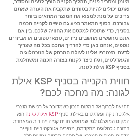
מיומן ומסביר פנים, תהליך הקנייה הופך לנעים ומסודר,
ואתם יכולים להיות בטוחים שתקבלו את העזרה שאתם
צריכים על מנת למצוא את המוצר המתאים ביותר
עבורכם. בסוף המאמר נציע גם טיפים לקנייה חכמה
בסניף, כדי שתוכלו למקסם את החוויה שלכם. בין אם
אתם מחפשים מחשבים ניידים, סמארטפונים או אביזרים
נוספים, אנחנו כאן כדי להדריך אתכם בכל מה שצריך
לדעת. הצטרפו אלינו לעולם המרתק של הטכנולוגיה
והגאדג'טים, וגלו כיצד לקנות בצורה חכמה ומשתלמת
בסניף KSP אילת לגונה.
חווית הקנייה בסניף KSP אילת
לגונה: מה מחכה לכם?
ההגעה לברוך אל המקום הנכון כשמדובר על רכישת מוצרי
אלקטרוניקה וגאדג'טים באילת. סניף
KSP אילת לגונה
הוא
המקום המושלם למי שמחפש חווית קנייה ייחודית המאחדת
בתוכה טכנולוגיה מתקדמת, מחירים אטרקטיביים ונוף ים
מדהים. המיקום המרכזי של הסניף מבטיח נגישות קלה