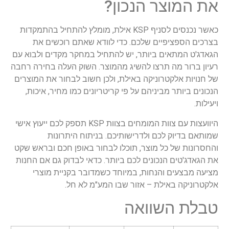
את המוצר הנכון?
כאשר נכנסים לסניף KSP אילת, מומלץ להתחיל בהתמקדות
בצרכים הספציפיים שלכם. כדי לוודא שאתם רוכשים את
הגאדג'ט המתאים ביותר, יש להתחיל במחקר מקדים ולבוא עם
רעיון ברור מה תרצו להשיג מהמוצר. השוק העלה בחירה רחבה
של חנויות אלקטרוניקה באילת, ולכן חשוב לבחור את המוצרים
הנכונים ביותר מביניהם על פי קריטריונים כמו מחיר, איכות,
ויעילות.
היוועצות עם צוות המומחים בצוות KSP תספק לכם ייעוץ אישי
שמותאם בדיוק לכם ולדרישותיכם. בניתוח היתרונות
והחסרונות של כל מוצר, תוכלו לבחור באופן חכם ובראש שקט
את הגאדג'טים הנכונים לכם ביותר. כדאי לבדוק גם אם החנות
מציעה מבצעים והנחות, במיוחד כשמדובר בקניית מוצרי
אלקטרוניקה באילת – אזור שבו המע"מ לא חל.
טבלת השוואה