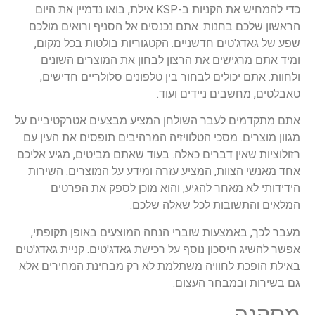
כדי להמחיש את הקניות ב-KSP אילת, בואו נדמיין את היום
הראשון שלכם בחנות. אתם נכנסים אל הסניף ורואים מולכם
שפע של גאדג'טים חדשניים. הקטגוריות בולטות בכל מקום,
ומיד אתם מרגישים את הרצון לבחון את המוצרים השונים
ולחוות. אתם יכולים לבחור בין טלפונים סלולריים חדישים,
טאבלטים, מחשבים ניידים ועוד.
אתם מתקדמים לעבר השולחן המציע מבצעים אטרקטיביים על
מגוון מוצרים. מסכי הטלוויזיה המרהיבים תופסים את העין עם
רזולוציות שאין דברים כאלה. בעוד שאתם מביטים, מגיע אליכם
אחד מאנשי הצוות, המציע עזרה ומידע על המוצרים. השירות
הידידותי לא מאחר להגיע, והוא מוכן לספק את הפרטים
המלאים והתשובות לכל שאלה שלכם.
מעבר לכך, באמצעות שוברי הנחה המוצעים באופן תקופתי,
אפשר להשיג חיסכון נוסף על רכישת גאדג'טים. קניית גאדג'טים
באילת הופכת לחוויה משתלמת לא רק מבחינת המחירים אלא
גם בשירות ובמבחר העצום.