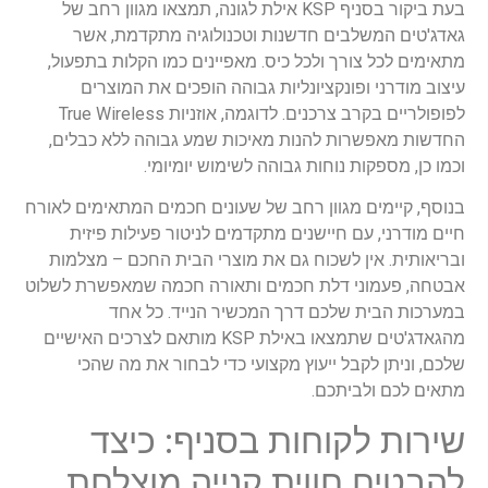
בעת ביקור בסניף KSP אילת לגונה, תמצאו מגוון רחב של
גאדג'טים המשלבים חדשנות וטכנולוגיה מתקדמת, אשר
מתאימים לכל צורך ולכל כיס. מאפיינים כמו הקלות בתפעול,
עיצוב מודרני ופונקציונליות גבוהה הופכים את המוצרים
לפופולריים בקרב צרכנים. לדוגמה, אוזניות True Wireless
החדשות מאפשרות להנות מאיכות שמע גבוהה ללא כבלים,
וכמו כן, מספקות נוחות גבוהה לשימוש יומיומי.
בנוסף, קיימים מגוון רחב של שעונים חכמים המתאימים לאורח
חיים מודרני, עם חיישנים מתקדמים לניטור פעילות פיזית
ובריאותית. אין לשכוח גם את מוצרי הבית החכם – מצלמות
אבטחה, פעמוני דלת חכמים ותאורה חכמה שמאפשרת לשלוט
במערכות הבית שלכם דרך המכשיר הנייד. כל אחד
מהגאדג'טים שתמצאו באילת KSP מותאם לצרכים האישיים
שלכם, וניתן לקבל ייעוץ מקצועי כדי לבחור את מה שהכי
מתאים לכם ולביתכם.
שירות לקוחות בסניף: כיצד
להבטיח חווית קנייה מוצלחת