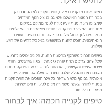
לנופש באילת
כאשר אתם מבקרים באילת, חווית הקנייה לא מסתכם רק
בבחירת המוצר המושלם אלא גם בניצול הנוף המדהים
שמציעה העיר. סניף KSP אילת לגונה ממוקם במיקום
אסטרטגי המציע חווית קנייה ייחודית שמשלבת בין גאדג'טים
מתקדמים לנוף כחול של ים סוף. עם החום הנעים והאווירה
הים-תיכונית, תוכלו ליהנות מהשופינג במקביל לרגעים של רוגע
ושלווה.
כשהים הכחול משתקף מחלונות החנות, הקונים יכולים להרגיש
שכל שהם צריכים תחת קורת גג אחת – מגוון גאדג'טים, חווית
שירות אישית ומקצועית, והזדמנות לנפוש ברגעי הפסקה. החנות
מעצבת את המסלול שלכם בצורה שתשלב גם חווית קנייה
איכותית וגם נוף מלא השראה. כל אלה הופכים את חווית הקנייה
בסניף לחוויה שאינה משאירה מקום לטעויות ואכן ישירות
ממוקדת בלקוחות.
טיפים לקנייה חכמה: איך לבחור