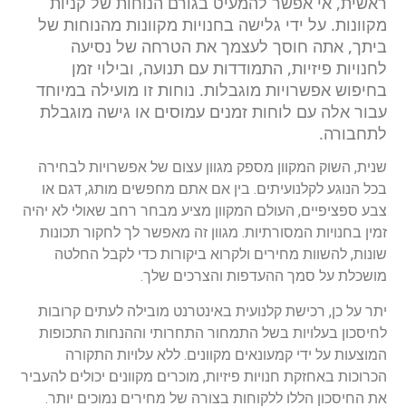
ראשית, אי אפשר להמעיט בגורם הנוחות של קניות
מקוונות. על ידי גלישה בחנויות מקוונות מהנוחות של
ביתך, אתה חוסך לעצמך את הטרחה של נסיעה
לחנויות פיזיות, התמודדות עם תנועה, ובילוי זמן
בחיפוש אפשרויות מוגבלות. נוחות זו מועילה במיוחד
עבור אלה עם לוחות זמנים עמוסים או גישה מוגבלת
לתחבורה.
שנית, השוק המקוון מספק מגוון עצום של אפשרויות לבחירה
בכל הנוגע לקלנועיתים. בין אם אתם מחפשים מותג, דגם או
צבע ספציפיים, העולם המקוון מציע מבחר רחב שאולי לא יהיה
זמין בחנויות המסורתיות. מגוון זה מאפשר לך לחקור תכונות
שונות, להשוות מחירים ולקרוא ביקורות כדי לקבל החלטה
מושכלת על סמך ההעדפות והצרכים שלך.
יתר על כן, רכישת קלנועית באינטרנט מובילה לעתים קרובות
לחיסכון בעלויות בשל התמחור התחרותי וההנחות התכופות
המוצעות על ידי קמעונאים מקוונים. ללא עלויות התקורה
הכרוכות באחזקת חנויות פיזיות, מוכרים מקוונים יכולים להעביר
את החיסכון הללו ללקוחות בצורה של מחירים נמוכים יותר.