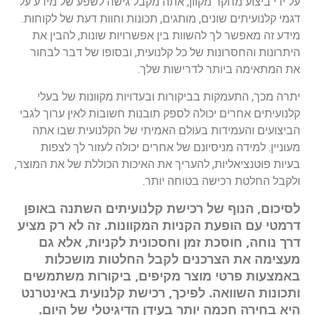
על ידי ביצוע מחקר מקוון, אתה מקבל גישה לשפע של מידע על
דגמי קלנועיתים שונים, מותגים, תכונות וחוות דעת של לקוחות.
מידע זה מאפשר לך להשוות בין אפשרויות שונות, להבין את
היתרונות והחסרונות של כל קלנועית, ובסופו של דבר לבחור
את המתאימה ביותר לדרישות שלך.
יתרה מכך, התעמקות בביקורות ובעדויות מקוונות של בעלי
קלנועיתים אחרים יכולה לספק תובנות חשובות לאין ערוך לגבי
הביצועים והעמידות בעולם האמיתי של הקלנועית שבו אתה
מעוניין. למידה מניסיונם של אחרים יכולה לעזור לך לצפות
בעיות פוטנציאליות, להעריך את האיכות הכוללת של את המוצר,
ולקבל החלטת רכישה בטוחה יותר.
לסיכום, הנוף של רכישת קלנועיתים השתנה באופן
דרמטי עם הופעת הקניות המקוונות. זה לא רק מציע
דרך נוחה, חוסכת זמן וחסכונית לקניות, אלא גם
מעצימה את הצרכנים לקבל החלטות מושכלות
באמצעות פרטי מוצר מקיפים, ביקורות משתמשים
ותכונות השוואה. לפיכך, רכישת קלנועית באינטרנט
היא בחירה חכמה יותר בעידן הדיגיטלי של היום.