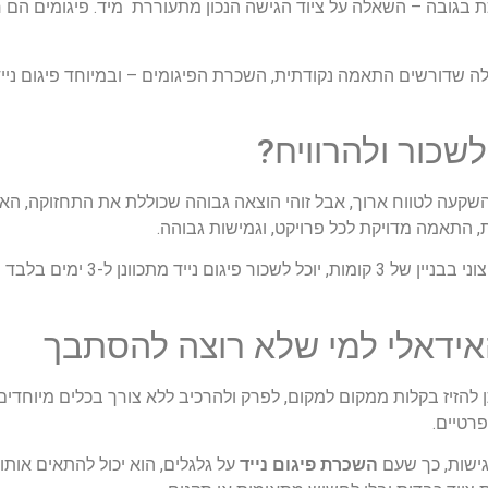
ת בגובה – השאלה על ציוד הגישה הנכון מתעוררת מיד. פיגומים הם 
לה שדורשים התאמה נקודתית, השכרת הפיגומים – ובמיוחד פיגום נייד 
כור ולהרוויח?
קעה לטווח ארוך, אבל זוהי הוצאה גבוהה שכוללת את התחזוקה, האח
 התאמה מדויקת לכל פרויקט, וגמישות גבוהה.
כך, למשל, קבלן שיפוצים שמקבל פ
האידאלי למי שלא רוצה להסתבך
 להזיז בקלות ממקום למקום, לפרק ולהרכיב ללא צורך בכלים מיוחדי
רטיים.
נגישות, כך שעם
השכרת פיגום נייד
על גלגלים, הוא יכול להתאים אותו