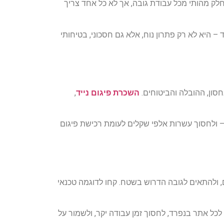
חלק מהותי מכל עבודת גובה, אך לא כל אחד צריך
– היא לא רק פתרון נוח, אלא גם חסכוני, בטיחותי
סון, ההובלה והביטוחים.
השכרת פיגום נייד
,
רויקט חיצוני בבניין של 3 קומות, יוכל לשכור פיגום נייד מתכוונן ל-3 ימים בלבד – ולחסוך עשרות אלפי שקלים לעומת רכישת פיגום
ם, ולהתאים לגובה הדרוש בשטח. קחו לדוגמה טכנאי
 לכל אתר בנפרד, לחסוך זמן עבודה יקר, ולשמור על