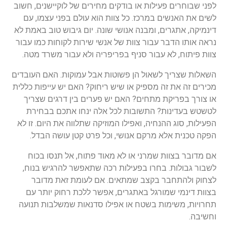
לפני
שבוחרים
פעילות
או
בודקים
מחירים
של
לוקיישנים
,
חשוב
לשים
את
האנשים
במרכז
.
כל
צוות
הוא
עולם
בפני
עצמו
,
עם
דינמיקה
,
אתגרים
,
ומבנה
אנושי
שונה
.
יום
גיבוש
טוב
באמת
לא
נראה
אותו
הדבר
עבור
צוות
של
אנשי
שירות
לקוחות
כמו
עבור
צוות
פיתוח
,
לא
עבור
סניף
בפריפריה
ולא
עבור
משרד
מטה
.
השאלות
שצריך
לשאול
הן
פשוטות
אבל
עמוקות
.
האם
העובדים
מכירים
זה
את
זה
מספיק
או
שיש
ריחוק
?
האם
יש
עייפות
כללית
או
צורך
בפריקת
מתחים
?
האם
יש
פערים
בין
דרגים
שצריך
לטשטש
בעדינות
?
התשובות
לכל
אלה
ינחו
אתכם
בבחירת
הפעילות
,
סוג
ההנחיה
,
ואפילו
המוזיקה
שתלווה
את
היום
.
זו
לא
הפקה
טכנית
אלא
מרקם
אנושי
,
וכל
פרט
קטן
עושה
הבדל
.
אם
מדובר
בצוות
שמרני
או
לא
מאוד
פתוח
,
אל
תנסו
בכוח
לשבור
גבולות
.
בחרו
בפעילות
רכה
שתאפשר
להרגיש
בנוח
,
לצחוק
ולהתחבר
בקצב
שמתאים
.
אם
לעומת
זאת
מדובר
בצוות
דינמי
שמורגל
באתגרים
,
אפשר
ללכת
רחוק
יותר
עם
תחרויות
,
משימות
בשטח
או
אפילו
סדנאות
שמשלבות
תנועה
וחשיבה
.