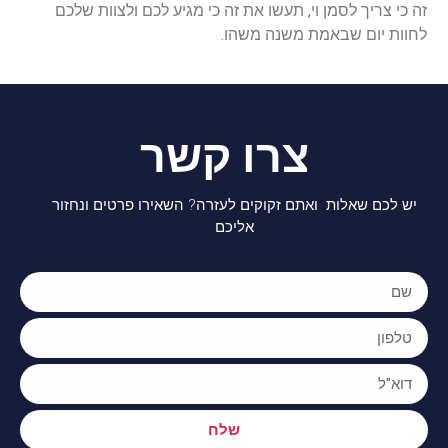
זה
כי
צריך
לסמן
וי
,
תעשו
את
זה
כי
מגיע
לכם
ולצוות
שלכם
לחוות
יום
שבאמת
משנה
משהו
.
צרו קשר
יש לכם שאלות ואתם זקוקים לעזרה? השאירו פרטים ונחזור
אליכם
שלח