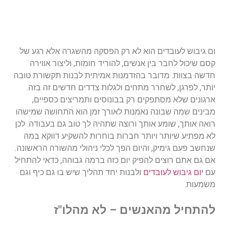
ום
גיבוש
לעובדים
הוא
לא
רק
הפסקה
מהשגרה
אלא
רגע
של
קסם
שיכול
לחבר
בין
אנשים
,
להוריד
חומות
,
וליצור
אווירה
חדשה
בצוות
.
מדובר
בהזדמנות
אמיתית
לבנות
תקשורת
טובה
יותר
,
לפרגן
,
לשחרר
מתחים
ולגלות
צדדים
חדשים
זה
בזה
.
ארגונים
שלא
מסתפקים
רק
בבונוסים
ותמריצים
כספיים
,
מבינים
שמה
שבונה
נאמנות
לאורך
זמן
הוא
התחושה
שמישהו
רואה
אותך
,
שומע
אותך
ורוצה
שתהיה
לך
טוב
גם
בעבודה
.
לכן
לא
מפתיע
שיותר
ויותר
חברות
בוחרות
להשקיע
דווקא
במה
שנחשב
פעם
גימיק
,
והיום
הפך
לכלי
ניהולי
מהשורה
הראשונה
.
אם
גם
אתם
רוצים
להפיק
יום
כזה
ברמה
גבוהה
,
כדאי
להתחיל
עם
יום גיבוש לעובדים
ולבנות
יחד
תהליך
שיש
בו
גם
כיף
וגם
משמעות
.
להתחיל
מהאנשים
–
לא
מהלו
"
ז