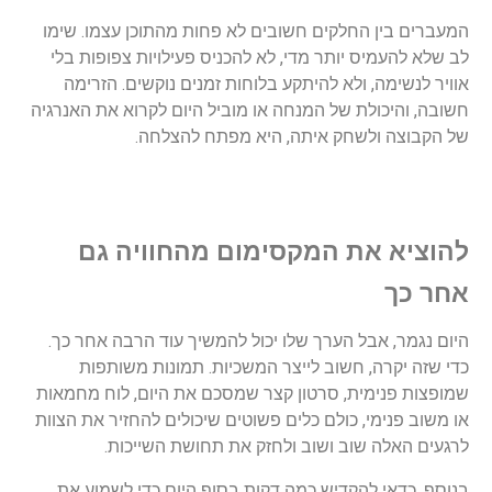
המעברים
בין
החלקים
חשובים
לא
פחות
מהתוכן
עצמו
.
שימו
לב
שלא
להעמיס
יותר
מדי
,
לא
להכניס
פעילויות
צפופות
בלי
אוויר
לנשימה
,
ולא
להיתקע
בלוחות
זמנים
נוקשים
.
הזרימה
חשובה
,
והיכולת
של
המנחה
או
מוביל
היום
לקרוא
את
האנרגיה
של
הקבוצה
ולשחק
איתה
,
היא
מפתח
להצלחה
.
להוציא
את
המקסימום
מהחוויה
גם
אחר
כך
היום
נגמר
,
אבל
הערך
שלו
יכול
להמשיך
עוד
הרבה
אחר
כך
.
כדי
שזה
יקרה
,
חשוב
לייצר
המשכיות
.
תמונות
משותפות
שמופצות
פנימית
,
סרטון
קצר
שמסכם
את
היום
,
לוח
מחמאות
או
משוב
פנימי
,
כולם
כלים
פשוטים
שיכולים
להחזיר
את
הצוות
לרגעים
האלה
שוב
ושוב
ולחזק
את
תחושת
השייכות
.
בנוסף
,
כדאי
להקדיש
כמה
דקות
בסוף
היום
כדי
לשמוע
את