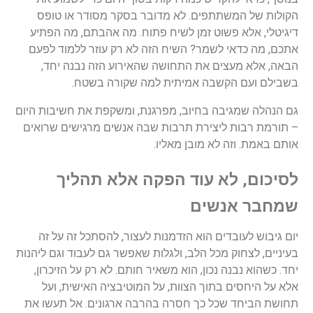
הקולות
של
המשתתפים
.
לא
מדובר
בסקר
מסודר
או
טופס
דיגיטלי
,
אלא
פשוט
זמן
לשיח
פתוח
.
מה
אהבתם
,
מה
הפתיע
אתכם
,
מה
כדאי
לשמר
?
השיח
הזה
לא
רק
עוזר
ללמוד
לפעם
הבאה
,
אלא
מעצים
את
התחושה
שהאירוע
הזה
נבנה
יחד
,
בשבילם
ועם
הקשבה
אמיתית
למה
שקורה
בשטח
.
גם
הנהלה
שמגיבה
בחיוב
,
מפרגנת
,
ומשקפת
את
חשיבות
היום
–
תורמת
רבות
ליצירת
תרבות
שבה
אנשים
מרגישים
שרואים
אותם
באמת
.
וזה
לא
מובן
מאליו
.
לסיכום
,
לא
עוד
הפקה
אלא
תהליך
שמחבר
אנשים
יום
גיבוש
לעובדים
הוא
הזדמנות
לעצור
,
להסתכל
זה
על
זה
בעיניים
,
לצחוק
מכל
הלב
,
ולגלות
שאפשר
גם
לעבוד
וגם
ליהנות
יחד
.
כשהוא
נבנה
נכון
,
הוא
משאיר
חותם
.
לא
רק
על
הזיכרון
,
אלא
על
היחסים
בתוך
הצוות
,
על
המוטיבציה
האישית
,
ועל
תחושת
הביחד
שכל
כך
חסרה
בהרבה
ארגונים
.
אל
תעשו
את