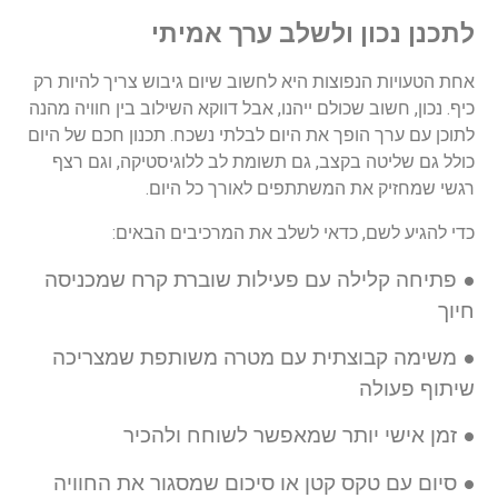
לתכנן
נכון
ולשלב
ערך
אמיתי
אחת
הטעויות
הנפוצות
היא
לחשוב
שיום
גיבוש
צריך
להיות
רק
כיף
.
נכון
,
חשוב
שכולם
ייהנו
,
אבל
דווקא
השילוב
בין
חוויה
מהנה
לתוכן
עם
ערך
הופך
את
היום
לבלתי
נשכח
.
תכנון
חכם
של
היום
כולל
גם
שליטה
בקצב
,
גם
תשומת
לב
ללוגיסטיקה
,
וגם
רצף
רגשי
שמחזיק
את
המשתתפים
לאורך
כל
היום
.
כדי
להגיע
לשם
,
כדאי
לשלב
את
המרכיבים
הבאים
:
●
פתיחה קלילה עם פעילות שוברת קרח שמכניסה
חיוך
●
משימה קבוצתית עם מטרה משותפת שמצריכה
שיתוף פעולה
●
זמן אישי יותר שמאפשר לשוחח ולהכיר
●
סיום עם טקס קטן או סיכום שמסגור את החוויה