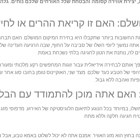
 יצירת אווירה קסומה והבטחת שכל האורחים שלכם נוחים. גלה כ
 החשובות ביותר שתקבלו היא בחירת המיקום המושלם. האם תבחר ב
 אתה נמשך ליופי השלו של סביבה על החוף, שבה הרגיעה העדינה של 
ם לה, נותנת את הטון לחגיגה בלתי נשכחת באמת.
פך אותם לבחירה אידיאלית עבור זוגות המחפשים רקע מלכותי ומעור
יופי של הטבע כעד שלכם. מצד שני, האוקיינוס טומן בחובו סוג אחר
יות ואהבה ללא גבול.
לו, במיוחד בכל הנוגע לתיאום הלוגיסטיקה של האירוע. מדפוסי מזג א
יח חגיגה חלקה וללא מתח.
ה בחוץ הוא מזג האוויר. אמנם אתה לא יכול לשלוט באמא טבע, אבל את