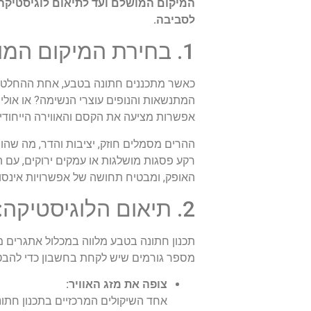
המיקום המושלם ועד לתיאום לוגיסטיקה,
לסביבה.
1. בחירת המיקום המושלם: האם זו קריאת ההרים או לחישה של הגלים?
כאשר מתכננים חתונה בטבע, אחת ההחלטות
המתנשאות והנופים עוצרי הנשימה? או אולי
אפשרות מציעה את הקסם והאווירה הייחודיי
ההרים מסמלים חוזק, יציבות והדר, מה שהו
רקע פסגות מושלגות או עמקים ירוקים, עם ה
האופק, ומבטיח תחושה של אפשרויות אינסופ
2. תיאום הלוגיסטיקה: האם אתה מוכן להתמודד עם הבלתי צפוי?
תכנון חתונה בטבע מלווה במכלול אתגרים מש
מספר גורמים שיש לקחת בחשבון כדי להבט
צופה את מזג האוויר:
אחד השיקולים המרכזיים בתכנון חתונ