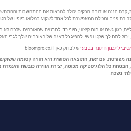
ת, קרם הגנה או דוחה חרקים יכולה להראות את ההתחשבות וההתחשבו
סבירת פנים ומכילה המאפשרת לכל אחד לשקוע במלואו ביופיו של הטבע
יים, כגון גשם או חום קיצוני, חיוני כדי להבטיח שהאורחים שלכם לא 
יות, יכול לתת לך שקט נפשי ולהפיג כל דאגה של האורחים שלך לגבי הא
יבי לתכנון חתונה בטבע
יש לבדוק כאן: bloompro.co.il
נה מפורטת. עם זאת, התוצאה הסופית היא חוויה קסומה ששוקעת
ן, הבטחת כל הלוגיסטיקה מכוסה, יצירת אווירה כובשת והעמדת 
תי נשכח.