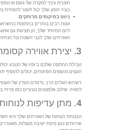
תוכנית גיבוי למקרה של גשם או טמפר
בציר הזמן שלך יכול לעזור להפחית בע
ניווט במיקומים מרוחקים:
זוגות רבים בוחרים בחתונות בהשראת 
ליום המיוחד שלך, הן מציגות גם אתג
האורחים שלך לגבי השטח וכל הנחיות 
3. יצירת אווירה קסומה: איך הטבע יכול לשפר את אווירת החתונה שלך?
טבילת החתונה שלכם ביופיו של הטבע יכולה
העצים והשמים הפתוחים, יכולים להוסיף תח
רשרוש העלים הרך, נדנודם העדין של הענפים
לחוויה. שילוב אלמנטים טבעיים כמו פרחי בר
4. מתן עדיפות לנוחות האורחים: האם זה לא חיוני לחוויה בלתי נשכחת?
הבטחת הנוחות של האורחים שלך היא חשיבות
שירותים כגון פינות ישיבה מוצלות, מאוורר