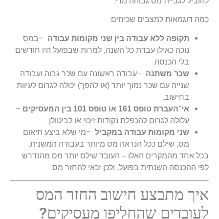
.
להוביל לגביית מס גבוהה מדי
:
כמה דוגמאות למצבים שכיחים
–
תקופה ללא עבודה בין שני מקומות עבודה
במס
נוכה כאילו עבדת כל השנה, למרות שבפועל היו חודשים
.
בלי הכנסה
–
שכר משתנה
עבודה ראשונה עם שכר גבוה ועבודה
שנייה עם שכר נמוך יותר (או להפך) יכולה לגרום לעיוות
.
בחישוב
–
אי־העברת טופס 161 או טופס 101 בין המעסיקים
.
עלולה לגרום להכפלת נקודות זיכוי או לביטולן
–
שני מקומות עבודה במקביל
מי שלא ביצע תיאום
.
מס, שילם ככל הנראה מס מיותר בעבודה המשנית
בכל אחד מהמקרים האלו – העובד שילם יותר מס מהנדרש
.
לפי ההכנסה השנתית בפועל, ולכן זכאי להחזר מס
איך מתבצע חישוב החזר המס
?
לעובדים שהחליפו מעסיקים