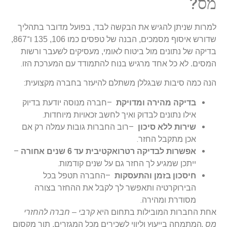
?
מס
למרות שניתן להגיש את הבקשה לבד, בפועל מדובר בתהליך
שדורש איסוף מסמכים, הבנה של טפסים כמו 106, 135 ו־867,
בדיקה של נתונים מול ביטוח לאומי, מעסיקים לשעבר ורשות
.
המסים. לא כל אחד מרגיש בנוח להתמודד עם המערכת הזו
:
הנה כמה סיבות שבגללן משתלם להיעזר בחברה מקצועית
–
בדיקה מהירה ומדויקת
חברה מנוסה יודעת בדיוק
.
אילו נתונים לבדוק ואיך לחשב זכאויות מיוחדות
–
שירות ללא סיכון
רוב החברות גובות עמלה רק אם
.
אכן מתקבל החזר
–
אפשרות לבדיקה רטרואקטיבית עד 6 שנים אחורה
.
ייתכן שמגיע לך החזר גם על שנים קודמות
–
חיסכון בזמן והתעסקות
החברה תטפל בכל
הבירוקרטיה ותאפשר לך לקבל את ההחזר בצורה
.
מסודרת ומהירה
אחת החברות המובילות בתחום היא
קרבי – חברה להחזרי
,
מס
המתמחה בייעוץ וליווי לשכירים מכל המגזרים, תוך מקסום