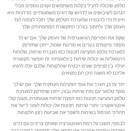
טלפון שיכולה להכיל בקלות משתמשים וקווים נוספים מבלי
לגרום לשיבושים או לדרוש שדרוגים משמעותיים. מדרגיות היא
חיונית כדי להבטיח שמערכת הטלפון שלך תוכל לצמוח לצד
העסק שלך ולתמוך בצרכי התקשורת המתפתחים שלך.
שקול את הפריסה הגיאוגרפית של העסק שלך. אם יש לך
מספר מיקומים בערים או מדינות שונות, ייתכן שתזדקק
למערכת טלפון המציעה תכונות כמו העברת שיחות, שלוחות
וירטואליות או יכולות שיחות בינלאומיות. זה יאפשר תקשורת
יעילה בין סניפים שונים ויבטיח שהלקוחות שלכם יוכלו להגיע
אליכם לא משנה היכן הם נמצאים.
יתר על כן, הערך את אופי הפעילות העסקית שלך. אם יש לך
מוקד טלפוני עם נפח שיחות גבוה, ייתכן שתזדקק למערכת
טלפון המציעה תכונות כמו הפצת שיחות אוטומטית, מענה קולי
אינטראקטיבי ותורי שיחות. תכונות אלו יכולות לעזור לייעל את
תהליכי הטיפול בשיחות ולשפר את שביעות רצון הלקוחות.
לבסוף, חשבו על רמת האינטגרציה שאתם צריכים עם כלים
ותוכנות עסקיים אחרים. אם העסק שלך מסתמך במידה רבה