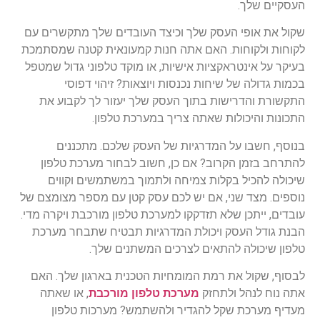
העסקיים שלך.
שקול את אופי העסק שלך וכיצד העובדים שלך מתקשרים עם
לקוחות ולקוחות. האם אתה חנות קמעונאית קטנה שמסתמכת
בעיקר על אינטראקציות אישיות, או מוקד טלפוני גדול שמטפל
בכמות גדולה של שיחות נכנסות ויוצאות? זיהוי דפוסי
התקשורת והדרישות בתוך העסק שלך יעזור לך לקבוע את
התכונות והיכולות שאתה צריך במערכת טלפון.
בנוסף, חשבו על המדרגיות של העסק שלכם. מתכננים
להתרחב בזמן הקרוב? אם כן, חשוב לבחור מערכת טלפון
שיכולה להכיל בקלות צמיחה ולתמוך במשתמשים וקווים
נוספים. מצד שני, אם יש לכם עסק קטן עם מספר מצומצם של
עובדים, ייתכן שלא תזדקקו למערכת טלפון מורכבת ויקרה מדי.
הבנת גודל העסק ויכולת המדרגיות תבטיח שתבחר מערכת
טלפון שיכולה להתאים לצרכים המשתנים שלך.
לבסוף, שקול את רמת המומחיות הטכנית בארגון שלך. האם
אתה נוח לנהל ולתחזק
מערכת טלפון מורכבת
, או שאתה
מעדיף מערכת שקל להגדיר ולהשתמש? מערכות טלפון