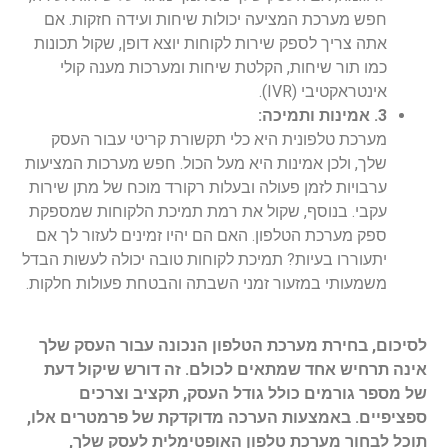
חפש מערכת המציעה יכולות שיחות ועידה חזקות. אם
אתה צריך לספק שירות לקוחות יוצא דופן, שקול תכונות
כמו תור שיחות, הקלטת שיחות ומערכות מענה קולי
אינטראקטיבי (IVR).
3. אמינות ותמיכה:
מערכת טלפונית היא כלי תקשורת קריטי עבור העסק
שלך, ולכן אמינות היא מעל הכול. חפש מערכות המציעות
ערבויות לזמן פעולה ובעלות רקורד מוכח של מתן שירות
עקבי. בנוסף, שקול את רמת תמיכת הלקוחות שמספקת
ספק מערכת הטלפון. האם הם יהיו זמינים לעזור לך אם
יתעוררו בעיות? תמיכת לקוחות טובה יכולה לעשות הבדל
משמעותי במזעור זמני השבתה והבטחת פעולות חלקות.
לסיכום, בחירת מערכת הטלפון הנכונה עבור העסק שלך
אינה תרחיש אחד שמתאים לכולם. זה דורש שיקול דעת
של מספר גורמים כולל גודל העסק, תקציב וצרכים
ספציפיים. באמצעות הערכה מדוקדקת של פרמטרים אלו,
תוכל לבחור מערכת טלפון האופטימלית לעסק שלך,