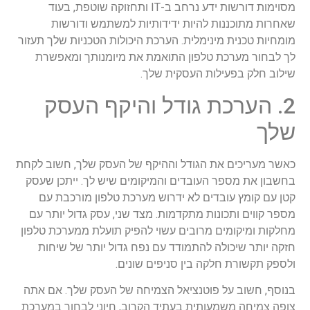
מסוימות דורשות ידע נרחב ב-IT ותחזוקה שוטפת, בעוד
שאחרות מתוכננות להיות ידידותיות למשתמש ודורשות
מומחיות טכנית מינימלית. הערכת היכולות הטכניות שלך תעזור
לך לבחור מערכת טלפון התואמת את מיומנותך ומאפשרת
שילוב חלק בפעילות העסקית שלך.
2. הערכת גודל והיקף העסק
שלך
כאשר מעריכים את הגודל וההיקף של העסק שלך, חשוב לקחת
בחשבון את מספר העובדים והמיקומים שיש לך. ייתכן שעסק
קטן עם קומץ עובדים לא ידרוש מערכת טלפון מורכבת עם
מספר קווים ותכונות מתקדמות. מצד שני, עסק גדול יותר עם
מחלקות ומיקומים מרובים עשוי להפיק תועלת ממערכת טלפון
חזקה יותר שיכולה להתמודד עם נפח גדול יותר של שיחות
ולספק תקשורת חלקה בין סניפים שונים.
בנוסף, חשוב על פוטנציאל הצמיחה של העסק שלך. אם אתה
צופה צמיחה משמעותית בעתיד הקרוב, חיוני לבחור במערכת