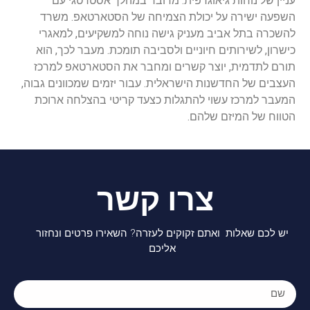
עניין של נוחות גיאוגרפית. מדובר במהלך אסטרטגי עם
השפעה ישירה על יכולת הצמיחה של הסטארטאפ. משרד
להשכרה בתל אביב מעניק גישה נוחה למשקיעים, למאגרי
כישרון, לשירותים חיוניים ולסביבה תומכת. מעבר לכך, הוא
תורם לתדמית, יוצר קשרים ומחבר את הסטארטאפ למרכז
העצבים של החדשנות הישראלית. עבור יזמים שמכוונים גבוה,
המעבר למרכז עשוי להתגלות כצעד קריטי בהצלחה ארוכת
הטווח של המיזם שלהם.
צרו קשר
יש לכם שאלות ואתם זקוקים לעזרה? השאירו פרטים ונחזור
אליכם