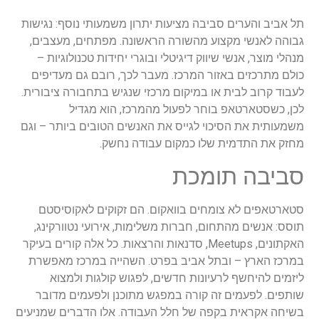
תל אביב והערים סביבה מציעות יתרון משמעותי נוסף: נגישות
גבוהה לאנשי מקצוע מהשורה הראשונה. מפתחים, מעצבים,
מנהלי מוצר, אנשי שיווק דיגיטלי ובוגרי יחידות טכנולוגיות –
כולם מתרכזים באזור המרכז. מעבר לכך, רובם גם מעדיפים
לעבוד קרוב לבית או במיקום מרכזי שנגיש בתחבורה ציבורית.
לכן, כשסטארטאפ בוחר לפעול מהמרכז, הוא מגדיל
משמעותית את הסיכוי לגייס את האנשים הטובים ביותר – וגם
מחזק את התדמית שלו כמקום עבודה נחשק.
סביבה תומכת
סטארטאפים לא צומחים בוואקום. הם זקוקים לאקוסיסטם
תוסס: אנשים מהתחום, חברות משלימות, אירועי נטוורקינג,
האקתונים, Meetups, סדנאות והרצאות. כל אלה קורים בעיקר
במרכז הארץ – ובתל אביב בפרט. השהייה במרכז מאפשרת
ליזמים להיחשף לרעיונות חדשים, לפגוש קולגות ולמצוא
שותפים. לפעמים זה קורה במפגש מתוכנן ולפעמים מדובר
בשיחה אקראית בקפה של חלל העבודה. אלו הדברים שמניעים