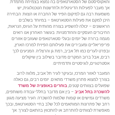
והאקוסיסטם של הסטארטאפים בה נמצא בצמיחה מתמדת.
אך מעבר לפעילות הדיגיטלית ולחדשנות הטכנולוגית, יש
משמעות רבה גם למיקום הפיזי של החברה או הצוות. הבחירה
היכן למקם את פעילות הסטארטאפ – במיוחד בשלבים
הראשונים – יכולה להשפיע בצורה מהותית על הגיוס, הנראות,
החיבורים העסקיים וההזדמנויות. בעשור האחרון אנו רואים
מגמה ברורה של יזמים ובעלי סטארטאפים שעוזבים אזורים
פריפריאליים ומעבירים את פעילותם הפיזית למרכז הארץ,
ובפרט לערים כמו תל אביב, רמת גן והרצליה. המניעים לכך
רבים, אבל ברוב המקרים מדובר בשילוב בין שיקולים
אסטרטגיים, לוגיסטיים ותדמיתיים.
המעבר לאזור המרכז, ובעיקר לעיר תל אביב, מלווה לרוב
בצורך למצוא פתרון משרדי מתאים. יזמים רבים, גם כאלה
שפועלים בצוותים קטנים,
בוחרים באופציה של משרד
להשכרה בתל אביב
– בין אם מדובר בחללי עבודה משותפים,
משרדים גמישים או קומות שלמות להשכרה. העיר מציעה מגוון
רחב של פתרונות המותאמים לכל שלב בחיי הסטארטאפ, ובכך
מאפשרת לצוותים להתרחב או להתכווץ בהתאם לצורך. אך