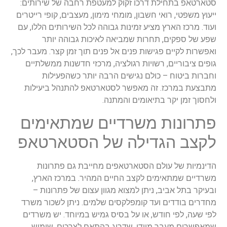
סטארטאפ בתחילת דרכו זקוק למעטפת רחבה של שירותים:
ייעוץ משפטי, רואי חשבון, מומחי מימון, מעצבים, קופי רייטרים
ועוד. מרכז הארץ מציע זמינות גבוהה לכל השירותים הללו, עם
שפע של ספקים, תחרות שמביאה לאיכות גבוהה יותר
ואפשרות לקיים פגישות פנים אל פנים תוך זמן קצר. מעבר לכך,
גופים ציבוריים, רשויות רגולציה, מרכזי חדשנות ממשלתיים
וחברות ביטוח – כולם נגישים הרבה יותר כשהפעילות
מתבצעת במרכז. זה מאפשר לסטארטאפ להתנהל ביעילות
ולחסוך זמן יקר בתיאומים והמתנה.
פתרונות משרדיים שמתאימים
לקצב הגדילה של הסטארטאפ
הדינמיות של עולם הסטארטאפים מחייבת גם פתרונות
משרדיים שמתאימים לקצב החיים המהיר. במרכז הארץ,
ובעיקר בתל אביב, ניתן למצוא מגוון עצום של פתרונות –
מחדרים בודדים ועד קומפלקסים שלמים. ניתן לשכור משרד
לפי שעה, לפי חודש, או על בסיס גמיש במיוחד. יש משרדים
שמאפשרים מעבר מיידי, שדרוג בהתאם לצרכים, שימוש