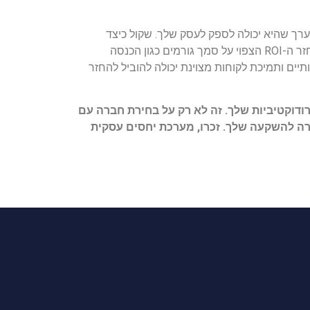
חיונית בקביעת הערך שהיא יכולה לספק לעסק שלך. שקול כיצד
המוצרים והשירותים של החברה יכולים לשפר את היעילות, הפרודוקטיביות והביצועים הכוללים. חשב את החזר ה-ROI הצפוי על סמך גורמים כגון הכנסה
יים ותמיכת לקוחות מצוינת יכולה להוביל להחזר
וקטיביות שלך. זה לא רק על בחירת חברה עם
רה להשקעה שלך. זכרו, מערכת יחסים עסקית